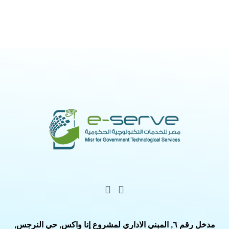
مدخل رقم ٦, المبني الاداري لمشروع إنا واكس, حي النرجس,