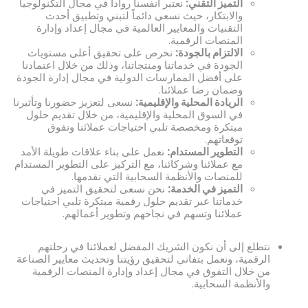
التميز التقني:
نعتبر أنفسنا رواداً في مجال التكنولوجيا
والابتكار، حيث نسعى دائماً لتبني وتطبيق أحدث
التقنيات والمعايير العالمية في مجال إعداد وإدارة
المنصات الرقمية.
الالتزام بالجودة:
نحرص على تحقيق أعلى مستويات
الجودة في خدماتنا ومنتجاتنا، وذلك من خلال اعتمادنا
على أفضل الممارسات الدولية في مجال إدارة الجودة
وضمان رضا عملائنا.
الريادة المحلية والإقليمية:
نسعى لتعزيز حضورنا وتأثيرنا
في السوق المحلية والإقليمية، من خلال تقديم حلول
مبتكرة ومخصصة تلبي احتياجات عملائنا وتفوق
توقعاتهم.
التطوير المستدام:
نعمل على بناء علاقات طويلة الأمد
مع عملائنا وشركائنا، مع التركيز على التطوير المستدام
للمنصات والأنظمة السحابية التي نقدمها.
التميز في الخدمة:
نحن نسعى لتحقيق التميز في
خدماتنا عبر تقديم حلول رقمية مبتكرة تلبي احتياجات
عملائنا وتسهم في نجاحهم وتطوير أعمالهم.
نتطلع إلى أن نكون الشريك المفضل لعملائنا في رحلتهم
الرقمية، ونعمل بتفاني لتحقيق رؤيتنا وتحديث معايير الصناعة
من خلال التفوق في مجال إعداد وإدارة المنصات الرقمية
والأنظمة السحابية.