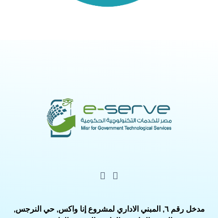
مدخل رقم ٦, المبني الاداري لمشروع إنا واكس, حي النرجس,